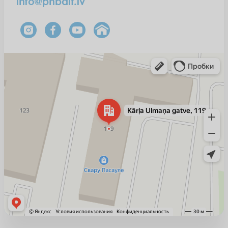
info@pnbalt.lv
Рига
Kārļa Ulmaņa gatve, 119 — Яндекс Карты