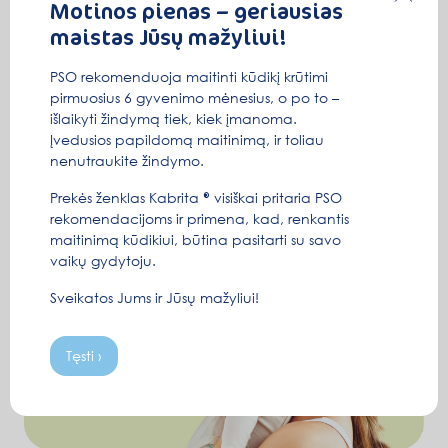
Motinos pienas – geriausias
maistas Jūsų mažyliui!
PSO rekomenduoja maitinti kūdikį krūtimi
pirmuosius 6 gyvenimo mėnesius, o po to –
išlaikyti žindymą tiek, kiek įmanoma.
Įvedusios papildomą maitinimą, ir toliau
nenutraukite žindymo.
Prekės ženklas Kabrita
visiškai pritaria PSO
rekomendacijoms ir primena, kad, renkantis
maitinimą kūdikiui, būtina pasitarti su savo
vaikų gydytoju.
Sveikatos Jums ir Jūsų mažyliui!
Tęsti ›