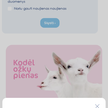
duomenys
Noriu gauti naujienas naujienas
Siųsti ›