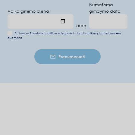
Numatoma
Vaiko gimimo diena
gimdymo data
arba
Sutinku su
Privatumo politikos sąlygomis
ir duodu
sutikimą tvarkyti asmens
duomenis
Prenumeruoti