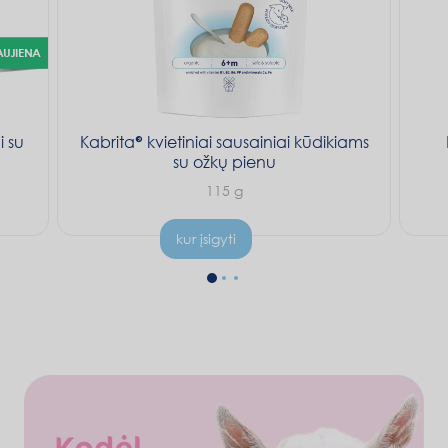
AUJIENA
i su
Kabrita® kvietiniai sausainiai kūdikiams
su ožkų pienu
115 g
kur įsigyti