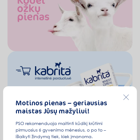
Motinos pienas – geriausias
maistas Jūsų mažyliui!
PSO rekomenduoja maitinti kūdikį krūtimi
pirmuosius 6 gyvenimo mėnesius, o po to –
išlaikyti žindymą tiek, kiek įmanoma.