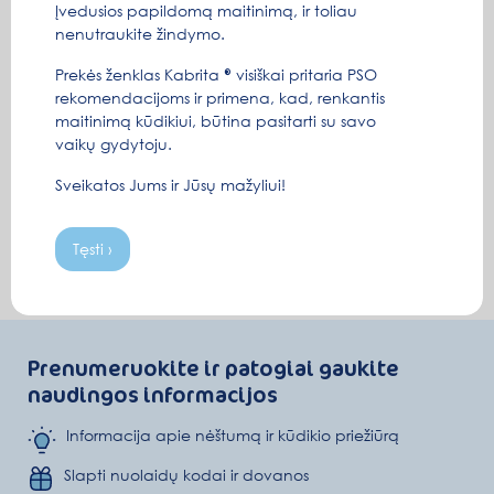
Įvedusios papildomą maitinimą, ir toliau
nenutraukite žindymo.
Prekės ženklas Kabrita
visiškai pritaria PSO
rekomendacijoms ir primena, kad, renkantis
maitinimą kūdikiui, būtina pasitarti su savo
vaikų gydytoju.
Sveikatos Jums ir Jūsų mažyliui!
Tęsti ›
Prenumeruokite ir patogiai gaukite
naudingos informacijos
Informacija apie nėštumą ir kūdikio priežiūrą
Slapti nuolaidų kodai ir dovanos