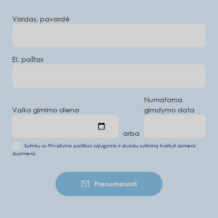
Vardas, pavardė
El. paštas
Numatoma
Vaiko gimimo diena
gimdymo data
arba
Sutinku su
Privatumo politikos sąlygomis
ir duodu
sutikimą tvarkyti asmens
duomenis
Prenumeruoti