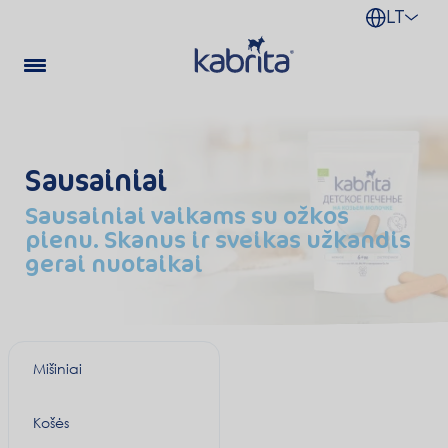
LT
Sausainiai
Sausainiai vaikams su ožkos
pienu. Skanus ir sveikas užkandis
gerai nuotaikai
Mišiniai
Košės