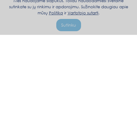
Mes naudojame slapukus. Toliau naudodamiesi svetaine
sutinkate su jų rinkimu ir apdorojimu. Sužinokite daugiau apie
mūsų
Politiką
ir
Vartotojo sutartį
.
Sutinku
+371 20122122
Pr-Pn 10.00-17.00